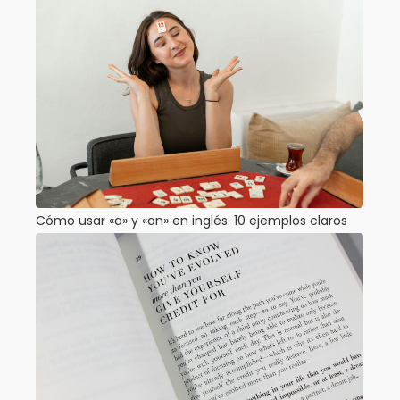
Cómo usar «a» y «an» en inglés: 10 ejemplos claros