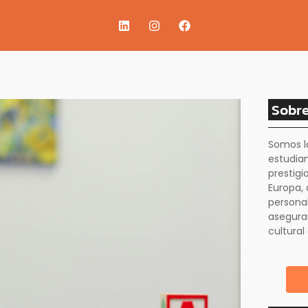
Sobre
Somos l
estudia
prestigi
Europa, 
personal
asegura
cultural