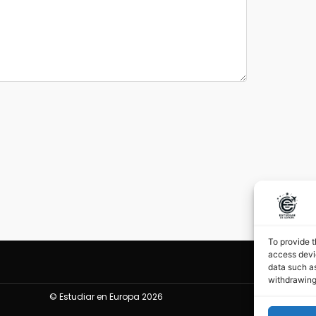
To provide t
access devic
data such as
withdrawing
©
Estudiar en Europa 2026