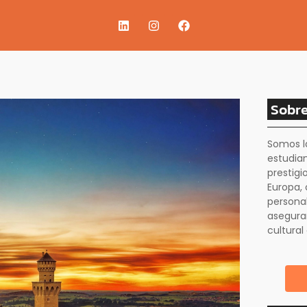
Sobre
Somos l
estudia
prestigi
Europa, 
personal
asegura
cultural