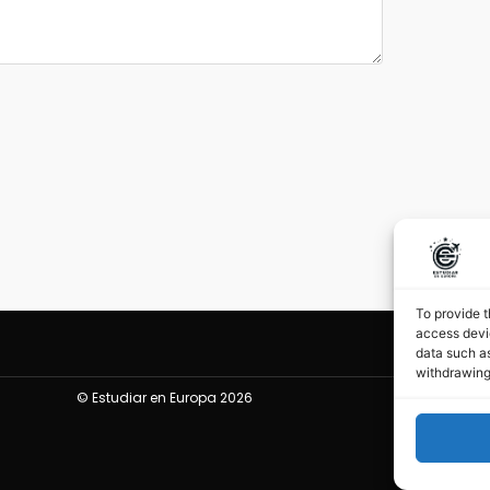
To provide t
access devic
data such as
withdrawing
©
Estudiar en Europa 2026