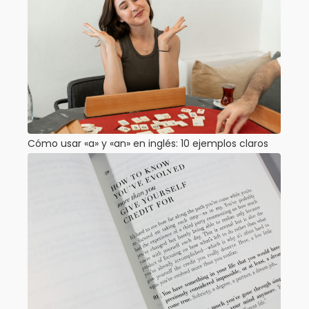
Cómo usar «a» y «an» en inglés: 10 ejemplos claros